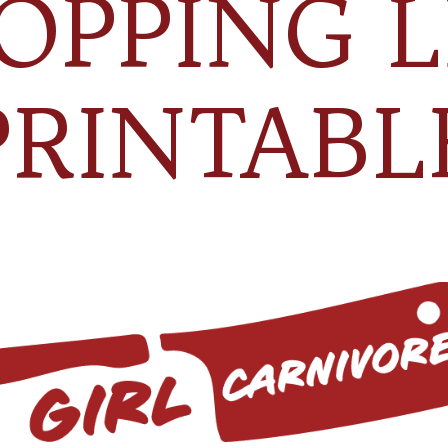
OPPING L
PRINTABL