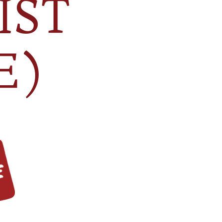
IST
E)